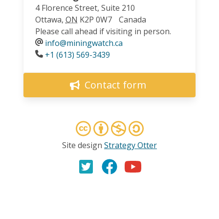
4 Florence Street, Suite 210
Ottawa
,
ON
K2P 0W7
Canada
Please call ahead if visiting in person.
info@miningwatch.ca
Phone
+1 (613) 569-3439
Contact form
Site design
Strategy Otter