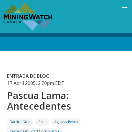
Skip
to
main
content
Back
to
top
ENTRADA DE BLOG
17 April 2005, 2:20pm EDT
Pascua Lama:
Antecedentes
Barrick Gold
Chile
Aguas y Pesca
Responsabilidad Corporativa