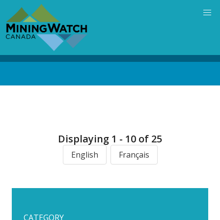
Skip
to
main
content
Back
to
top
Displaying 1 - 10 of 25
English
Français
CATEGORY