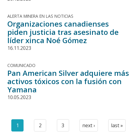
ALERTA MINERA EN LAS NOTICIAS
Organizaciones canadienses
piden justicia tras asesinato de
líder xinca Noé Gómez
16.11.2023
COMUNICADO
Pan American Silver adquiere más
activos tóxicos con la fusión con
Yamana
10.05.2023
Paginación
1
2
3
next ›
last »
Current
Page
Page
Next
Last
page
page
page