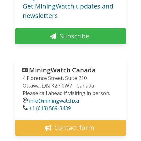
Get MiningWatch updates and
newsletters
Subscribe
MiningWatch Canada
4 Florence Street, Suite 210
Ottawa
,
ON
K2P 0W7
Canada
Please call ahead if visiting in person.
info@miningwatch.ca
Phone
+1 (613) 569-3439
Contact form