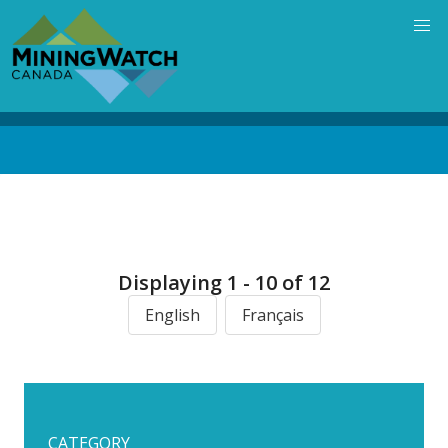
Skip
to
main
content
Back
to
top
Displaying 1 - 10 of 12
English
Français
CATEGORY