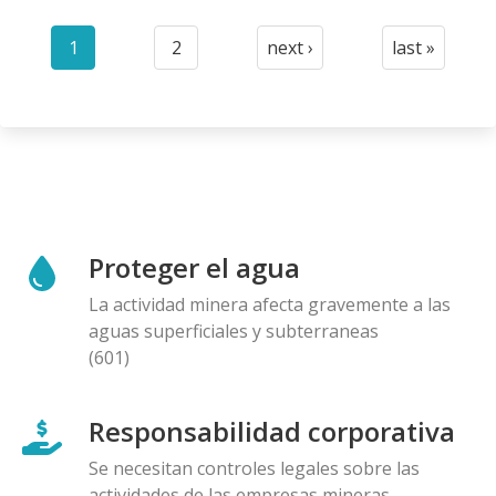
Paginación
1
2
next ›
last »
Current
Page
Next
Last
page
page
page
Proteger el agua
La actividad minera afecta gravemente a las
aguas superficiales y subterraneas
(601)
Responsabilidad corporativa
Se necesitan controles legales sobre las
actividades de las empresas mineras