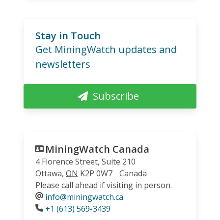
Stay in Touch
Get MiningWatch updates and
newsletters
Subscribe
MiningWatch Canada
4 Florence Street, Suite 210
Ottawa
,
ON
K2P 0W7
Canada
Please call ahead if visiting in person.
info@miningwatch.ca
Phone
+1 (613) 569-3439