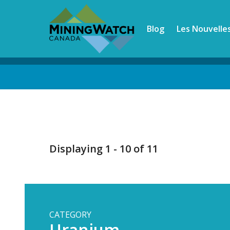
Skip
to
Blog
Les Nouvelle
main
content
Back
to
top
Displaying 1 - 10 of 11
CATEGORY
Uranium