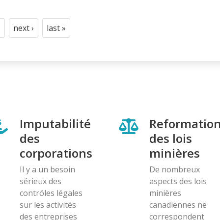
next ›
last »
t
age
Next
Last
page
page
Imputabilité
Reformatio
des
des lois
corporations
minières
Il y a un besoin
De nombreux
sérieux des
aspects des lois
contróles légales
minières
sur les activités
canadiennes ne
des entreprises
correspondent