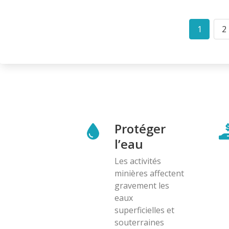
Pagination
1
2
Curren
P
page
Protéger
l’eau
Les activités
minières affectent
gravement les
eaux
superficielles et
souterraines