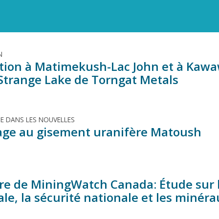
N
tion à Matimekush-Lac John et à Kaw
 Strange Lake de Torngat Metals
TE DANS LES NOUVELLES
age au gisement uranifère Matoush
e de MiningWatch Canada: Étude sur le
le, la sécurité nationale et les minéra