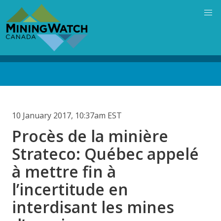
Skip
to
main
content
Back
to
top
10 January 2017, 10:37am EST
Procès de la minière
Strateco: Québec appelé
à mettre fin à
l’incertitude en
interdisant les mines