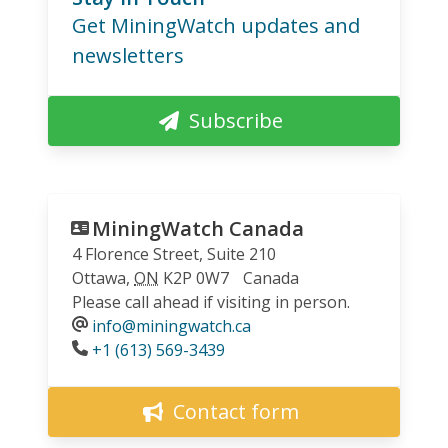
Get MiningWatch updates and
newsletters
Subscribe
MiningWatch Canada
4 Florence Street, Suite 210
Ottawa
,
ON
K2P 0W7
Canada
Please call ahead if visiting in person.
info@miningwatch.ca
Phone
+1 (613) 569-3439
Contact form