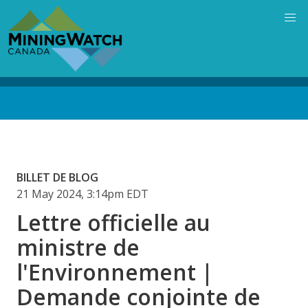
Skip
to
main
content
Back
to
top
BILLET DE BLOG
21 May 2024, 3:14pm EDT
Lettre officielle au
ministre de
l'Environnement |
Demande conjointe de