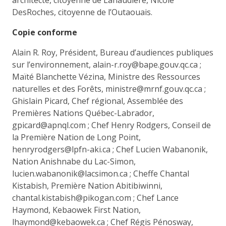
DesRoches, citoyenne de l’Outaouais.
Copie conforme
Alain R. Roy, Président, Bureau d’audiences publiques
sur l’environnement, alain-r.roy@bape.gouv.qc.ca ;
Maïté Blanchette Vézina, Ministre des Ressources
naturelles et des Forêts, ministre@mrnf.gouv.qc.ca ;
Ghislain Picard, Chef régional, Assemblée des
Premières Nations Québec-Labrador,
gpicard@apnql.com ; Chef Henry Rodgers, Conseil de
la Première Nation de Long Point,
henryrodgers@lpfn-aki.ca ; Chef Lucien Wabanonik,
Nation Anishnabe du Lac-Simon,
lucien.wabanonik@lacsimon.ca ; Cheffe Chantal
Kistabish, Première Nation Abitibiwinni,
chantal.kistabish@pikogan.com ; Chef Lance
Haymond, Kebaowek First Nation,
lhaymond@kebaowek.ca ; Chef Régis Pénosway,