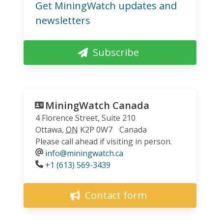
Get MiningWatch updates and
newsletters
Subscribe
MiningWatch Canada
4 Florence Street, Suite 210
Ottawa
,
ON
K2P 0W7
Canada
Please call ahead if visiting in person.
info@miningwatch.ca
Phone
+1 (613) 569-3439
Contact form