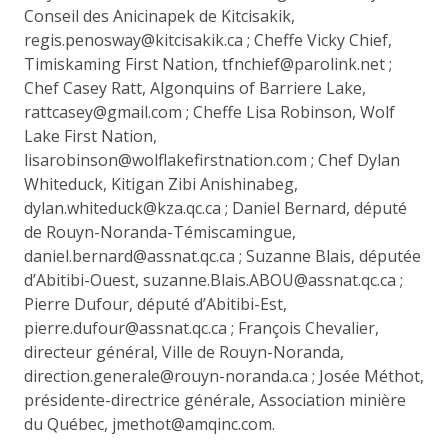
Conseil des Anicinapek de Kitcisakik,
regis.penosway@kitcisakik.ca ; Cheffe Vicky Chief,
Timiskaming First Nation, tfnchief@parolink.net ;
Chef Casey Ratt, Algonquins of Barriere Lake,
rattcasey@gmail.com ; Cheffe Lisa Robinson, Wolf
Lake First Nation,
lisarobinson@wolflakefirstnation.com ; Chef Dylan
Whiteduck, Kitigan Zibi Anishinabeg,
dylan.whiteduck@kza.qc.ca ; Daniel Bernard, député
de Rouyn-Noranda-Témiscamingue,
daniel.bernard@assnat.qc.ca ; Suzanne Blais, députée
d’Abitibi-Ouest, suzanne.Blais.ABOU@assnat.qc.ca ;
Pierre Dufour, député d’Abitibi-Est,
pierre.dufour@assnat.qc.ca ; François Chevalier,
directeur général, Ville de Rouyn-Noranda,
direction.generale@rouyn-noranda.ca ; Josée Méthot,
présidente-directrice générale, Association minière
du Québec, jmethot@amqinc.com.