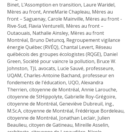
Binet, L’Assomption en transition, Laure Waridel,
Mères au front, AnneMarie Chapleau, Mères au
front – Saguenay, Carole Mainville, Mères au front -
Rive-Sud, Flavia Venturelli, Mères au front –
Outaouais, Nathalie Ainsley, Mères au front
Montréal, Bruno Detuncq, Regroupement vigilance
énergie Québec (RVÉQ), Chantal Levert, Réseau
québécois des groupes écologistes (RQGE), Daniel
Green, Société pour vaincre la pollution, Bruce W.
Johnston, TJL avocats, Lucie Sauvé, professeure,
UQAM, Charles-Antoine Bachand, professeur en
fondements de l'éducation, UQO, Alexandra
Therrien, citoyenne de Montréal, Annie Larouche,
citoyenne de StHippolyte, Gabrielle Roy-Grégoire,
citoyenne de Montréal, Geneviève Dubreuil, ing.,
M.Sc.A, citoyenne de Montréal, Frédérique Bordeleau,
citoyenne de Montréal, Jonathan Leclair, Julien
Beaulieu, citoyen de Gatineau, Mireille Asselin,
architecte, citoyenne de Lanaudière, Nicole