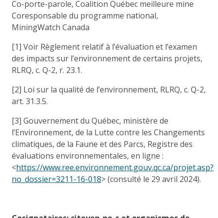
Co-porte-parole, Coalition Québec meilleure mine
Coresponsable du programme national,
MiningWatch Canada
[1] Voir Règlement relatif à l’évaluation et l’examen
des impacts sur l’environnement de certains projets,
RLRQ, c. Q-2, r. 23.1.
[2] Loi sur la qualité de l’environnement, RLRQ, c. Q-2,
art. 31.3.5.
[3] Gouvernement du Québec, ministère de
l’Environnement, de la Lutte contre les Changements
climatiques, de la Faune et des Parcs, Registre des
évaluations environnementales, en ligne :
<
https://www.ree.environnement.gouv.qc.ca/projet.asp?
no_dossier=3211-16-018
> (consulté le 29 avril 2024).
Cosignataires: citoyen-ne-s et organismes de