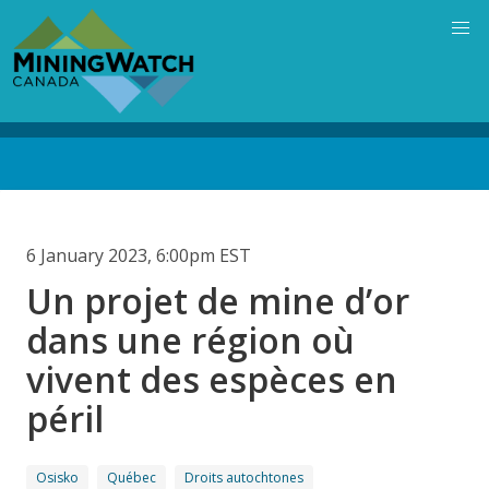
Skip
to
main
content
Back
to
top
6 January 2023, 6:00pm EST
Un projet de mine d’or
dans une région où
vivent des espèces en
péril
Osisko
Québec
Droits autochtones