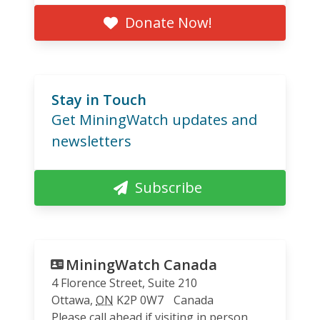
Donate Now!
Stay in Touch
Get MiningWatch updates and
newsletters
Subscribe
MiningWatch Canada
4 Florence Street, Suite 210
Ottawa
,
ON
K2P 0W7
Canada
Please call ahead if visiting in person.