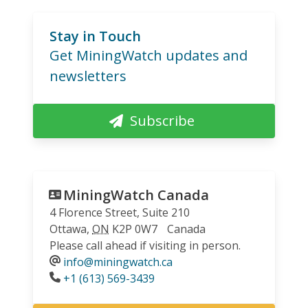
Stay in Touch
Get MiningWatch updates and
newsletters
Subscribe
MiningWatch Canada
4 Florence Street, Suite 210
Ottawa
,
ON
K2P 0W7
Canada
Please call ahead if visiting in person.
info@miningwatch.ca
Phone
+1 (613) 569-3439