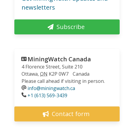
newsletters
Subscribe
MiningWatch Canada
4 Florence Street, Suite 210
Ottawa
,
ON
K2P 0W7
Canada
Please call ahead if visiting in person.
info@miningwatch.ca
Phone
+1 (613) 569-3439
Contact form