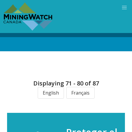
Skip
to
main
content
Back
to
top
Displaying 71 - 80 of 87
English
Français