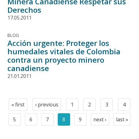
Minera Canadiense Respetar sus
Derechos
17.05.2011
BLOG
Acción urgente: Proteger los
humedales vitales de Colombia
contra un proyecto minero
canadiense
21.01.2011
Paginación
« first
‹ previous
1
2
3
4
First
Previous
Page
Page
Page
Page
page
page
5
6
7
8
9
next ›
last »
Page
Page
Page
Current
Page
Next
Last
page
page
page