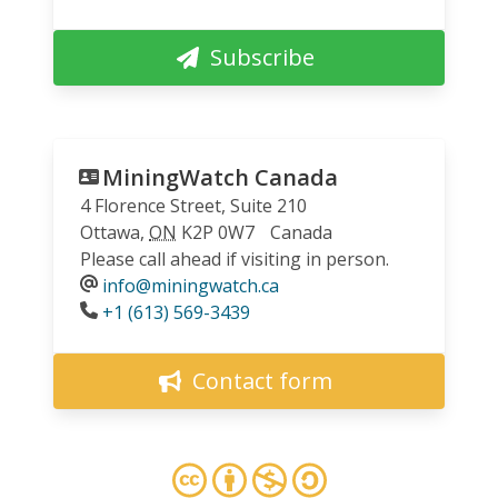
Subscribe
MiningWatch Canada
4 Florence Street, Suite 210
Ottawa
,
ON
K2P 0W7
Canada
Please call ahead if visiting in person.
info@miningwatch.ca
Phone
+1 (613) 569-3439
Contact form