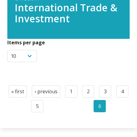
International Trade &
Investment
Items per page
Paginación
« first
‹ previous
1
2
3
4
First
Previous
Page
Page
Page
Page
page
page
5
6
Page
Current
page