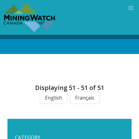
Skip
to
main
content
Back
to
top
Displaying 51 - 51 of 51
English
Français
CATEGORY