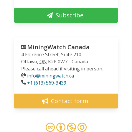
Subscribe
MiningWatch Canada
4 Florence Street, Suite 210
Ottawa
,
ON
K2P 0W7
Canada
Please call ahead if visiting in person.
info@miningwatch.ca
Phone
+1 (613) 569-3439
Contact form