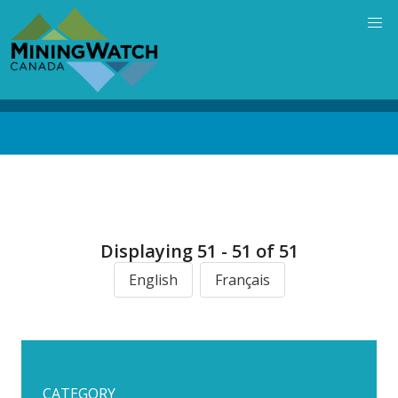
Skip
to
main
content
Back
to
top
Displaying 51 - 51 of 51
English
Français
CATEGORY