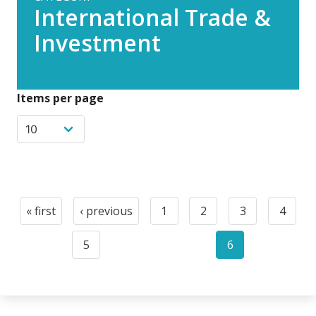
International Trade &
Investment
Items per page
Paginación
« first
‹ previous
1
2
3
4
First
Previous
Page
Page
Page
Page
page
page
5
6
Page
Current
page