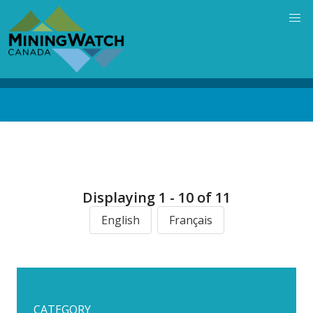
Skip
to
main
content
Back
to
top
Displaying 1 - 10 of 11
English
Français
CATEGORY