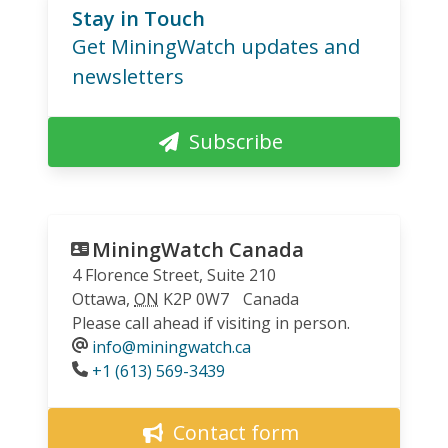
Stay in Touch
Get MiningWatch updates and
newsletters
Subscribe
MiningWatch Canada
4 Florence Street, Suite 210
Ottawa
,
ON
K2P 0W7
Canada
Please call ahead if visiting in person.
info@miningwatch.ca
Phone
+1 (613) 569-3439
Contact form