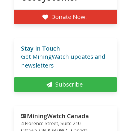
Donate Now!
Stay in Touch
Get MiningWatch updates and
newsletters
Subscribe
MiningWatch Canada
4 Florence Street, Suite 210
Ottawa
,
ON
K2P 0W7
Canada