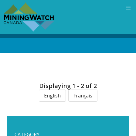
Skip
to
main
content
Back
to
top
Displaying 1 - 2 of 2
English
Français
CATEGORY