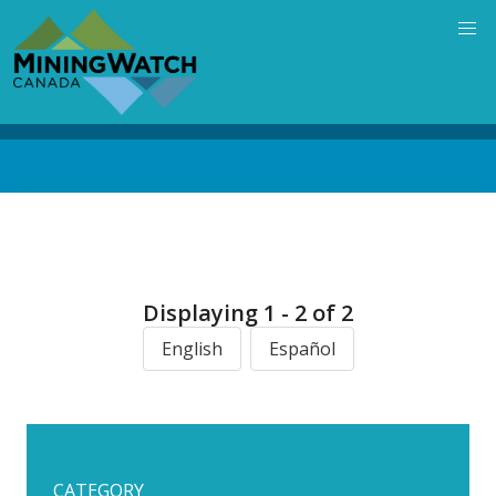
Skip
to
main
content
Back
to
top
Displaying 1 - 2 of 2
English
Español
CATEGORY