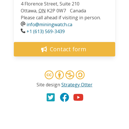
4 Florence Street, Suite 210
Ottawa
,
ON
K2P 0W7
Canada
Please call ahead if visiting in person.
info@miningwatch.ca
Phone
+1 (613) 569-3439
Contact form
Site design
Strategy Otter