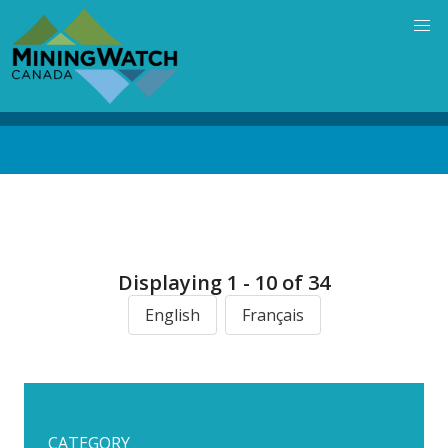
Skip
to
main
content
Back
to
top
Displaying 1 - 10 of 34
English
Français
CATEGORY