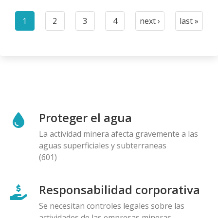
Paginación
1
2
3
4
next ›
last »
Current
Page
Page
Page
Next
Last
page
page
page
Proteger el agua
La actividad minera afecta gravemente a las
aguas superficiales y subterraneas
(601)
Responsabilidad corporativa
Se necesitan controles legales sobre las
actividades de las empresas mineras