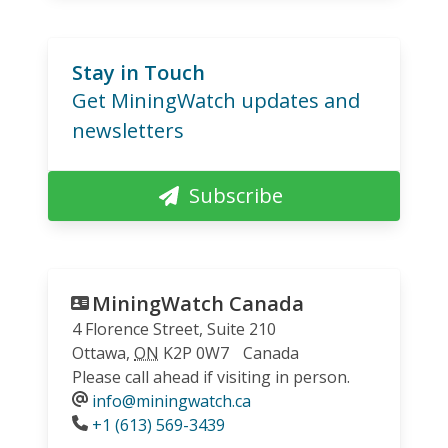
Stay in Touch
Get MiningWatch updates and
newsletters
Subscribe
MiningWatch Canada
4 Florence Street, Suite 210
Ottawa
,
ON
K2P 0W7
Canada
Please call ahead if visiting in person.
info@miningwatch.ca
Phone
+1 (613) 569-3439