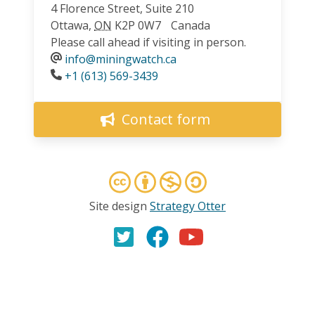
4 Florence Street, Suite 210
Ottawa
,
ON
K2P 0W7
Canada
Please call ahead if visiting in person.
info@miningwatch.ca
Phone
+1 (613) 569-3439
Contact form
Site design
Strategy Otter