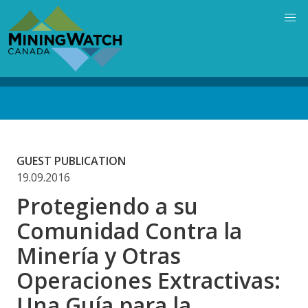
Skip
to
main
content
Back
to
top
GUEST PUBLICATION
19.09.2016
Protegiendo a su
Comunidad Contra la
Minería y Otras
Operaciones Extractivas:
Una Guía para la