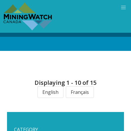
Skip
to
main
content
Back
to
top
Displaying 1 - 10 of 15
English
Français
CATEGORY