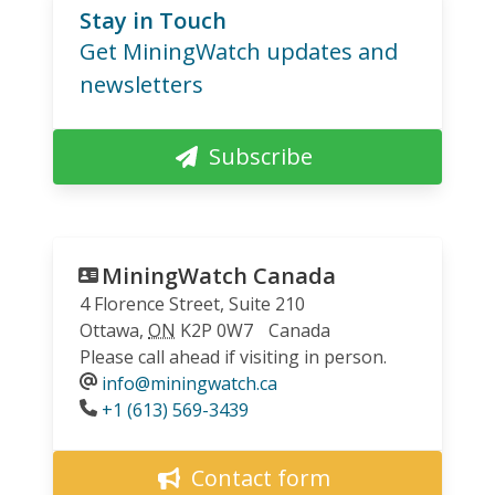
Stay in Touch
Get MiningWatch updates and
newsletters
Subscribe
MiningWatch Canada
4 Florence Street, Suite 210
Ottawa
,
ON
K2P 0W7
Canada
Please call ahead if visiting in person.
info@miningwatch.ca
Phone
+1 (613) 569-3439
Contact form