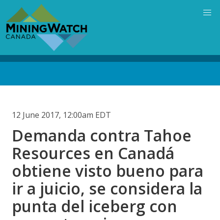
Skip
to
main
content
Back
to
top
12 June 2017, 12:00am EDT
Demanda contra Tahoe
Resources en Canadá
obtiene visto bueno para
ir a juicio, se considera la
punta del iceberg con