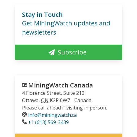
Stay in Touch
Get MiningWatch updates and
newsletters
Subscribe
MiningWatch Canada
4 Florence Street, Suite 210
Ottawa
,
ON
K2P 0W7
Canada
Please call ahead if visiting in person.
info@miningwatch.ca
Phone
+1 (613) 569-3439