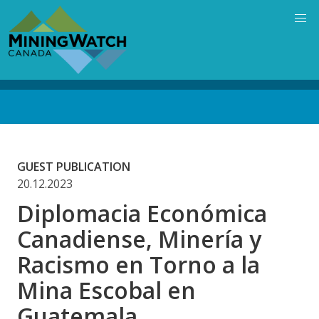
Skip
to
main
content
Back
to
top
GUEST PUBLICATION
20.12.2023
Diplomacia Económica
Canadiense, Minería y
Racismo en Torno a la
Mina Escobal en
Guatemala