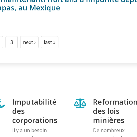
apas, au Mexique
3
next ›
last »
t
age
Page
Next
Last
page
page
Imputabilité
Reformatio
des
des lois
corporations
minières
Il y a un besoin
De nombreux