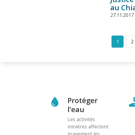
au Chi
27.11.2017
Pagination
1
2
Curren
P
page
Protéger
l’eau
Les activités
minières affectent
gravement les