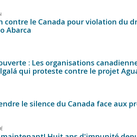
N
n contre le Canada pour violation du dro
o Abarca
 ouverte : Les organisations canadienne
lgalá qui proteste contre le projet Ag
ndre le silence du Canada face aux pr
É
e maintenant! Huit ans d'impunité dep