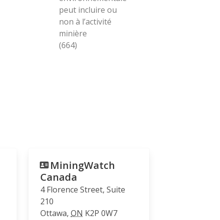
peut incluire ou
non à l’activité
minière
(664)
MiningWatch
Canada
4 Florence Street, Suite
210
Ottawa
,
ON
K2P 0W7