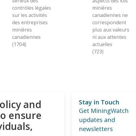
sérieux des
aspects des lois
contróles légales
minières
sur les activités
canadiennes ne
des entreprises
correspondent
minières
plus aux valeurs
canadiennes
ni aux attentes
(1704)
actuelles
(723)
olicy and
Stay in Touch
Get MiningWatch
to ensure
updates and
viduals,
newsletters