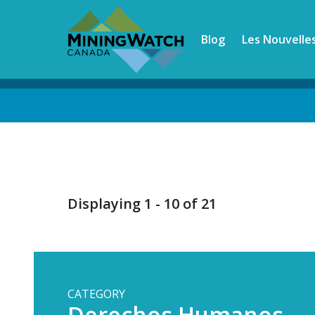
Skip
to
Blog
Les Nouvelle
main
content
Back
to
top
Displaying 1 - 10 of 21
CATEGORY
Derechos Humanos