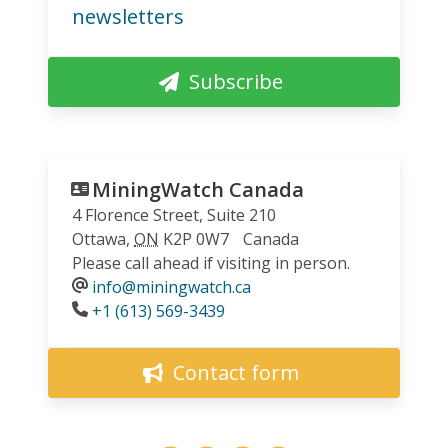
newsletters
Subscribe
MiningWatch Canada
4 Florence Street, Suite 210
Ottawa
,
ON
K2P 0W7
Canada
Please call ahead if visiting in person.
info@miningwatch.ca
Phone
+1 (613) 569-3439
Contact form