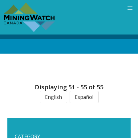
Skip
to
main
content
Back
to
top
Displaying 51 - 55 of 55
English
Español
CATEGORY