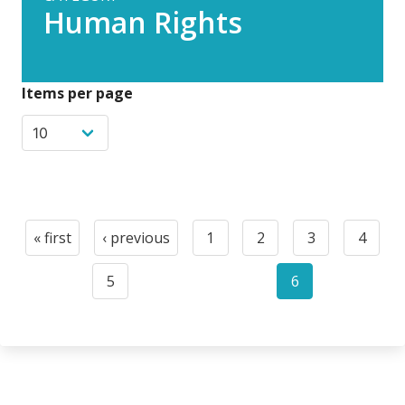
Human Rights
Items per page
Pagination
« first
‹ previous
1
2
3
4
First
Previous
Page
Page
Page
Page
page
page
5
6
Page
Current
page