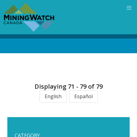
Skip
to
main
content
Back
to
top
Displaying 71 - 79 of 79
English
Español
CATEGORY