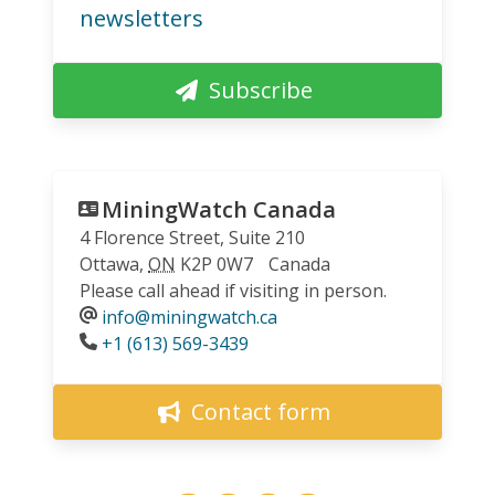
newsletters
Subscribe
MiningWatch Canada
4 Florence Street, Suite 210
Ottawa
,
ON
K2P 0W7
Canada
Please call ahead if visiting in person.
info@miningwatch.ca
Phone
+1 (613) 569-3439
Contact form