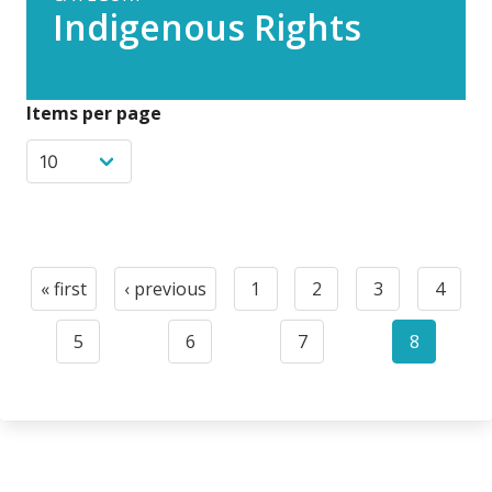
Indigenous Rights
Items per page
Pagination
« first
‹ previous
1
2
3
4
First
Previous
Page
Page
Page
Page
page
page
5
6
7
8
Page
Page
Page
Current
page