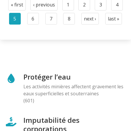
Pagination
« first
‹ previous
1
2
3
4
First
Previous
Page
Page
Page
Page
page
page
5
6
7
8
next ›
last »
Current
Page
Page
Page
Next
Last
page
page
page
Protéger l’eau
Les activités minières affectent gravement les
eaux superficielles et souterraines
(601)
Imputabilité des
corporations