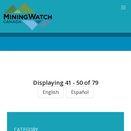
Skip
to
main
content
Back
to
top
Displaying 41 - 50 of 79
English
Español
CATEGORY