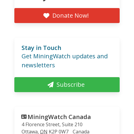
Donate Now!
Stay in Touch
Get MiningWatch updates and
newsletters
Subscribe
MiningWatch Canada
4 Florence Street, Suite 210
Ottawa
,
ON
K2P 0W7
Canada