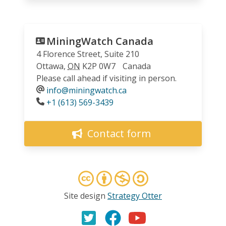
MiningWatch Canada
4 Florence Street, Suite 210
Ottawa
,
ON
K2P 0W7
Canada
Please call ahead if visiting in person.
info@miningwatch.ca
Phone
+1 (613) 569-3439
Contact form
Site design
Strategy Otter