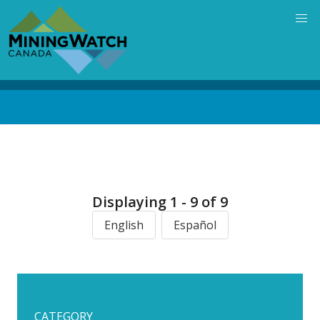
Skip
to
main
content
Back
to
top
Displaying 1 - 9 of 9
English
Español
CATEGORY