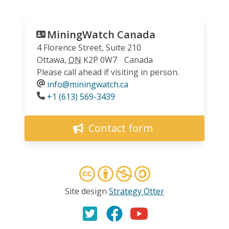
MiningWatch Canada
4 Florence Street, Suite 210
Ottawa
,
ON
K2P 0W7
Canada
Please call ahead if visiting in person.
info@miningwatch.ca
Phone
+1 (613) 569-3439
Contact form
Site design
Strategy Otter