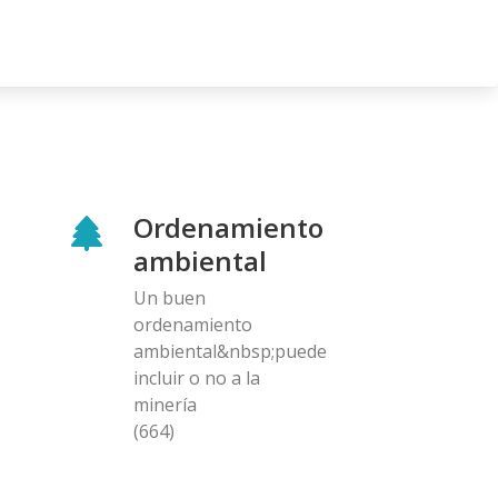
Ordenamiento
ambiental
Un buen
ordenamiento
ambiental&nbsp;puede
incluir o no a la
minería
(664)