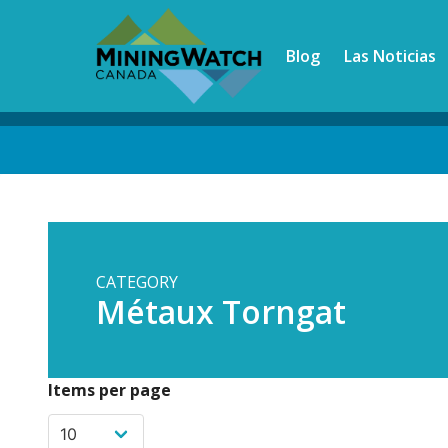
Skip
to
Blog
Las Noticias
main
content
Back
to
top
CATEGORY
Métaux Torngat
Items per page