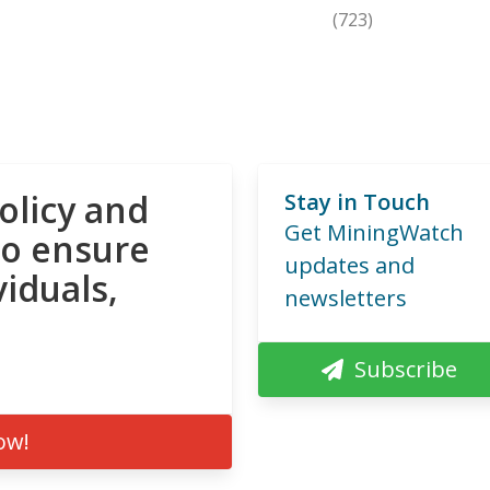
(723)
olicy and
Stay in Touch
Get MiningWatch
to ensure
updates and
viduals,
newsletters
Subscribe
ow!