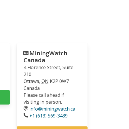
MiningWatch
Canada
4 Florence Street, Suite
210
Ottawa
,
ON
K2P 0W7
Canada
Please call ahead if
visiting in person.
info@miningwatch.ca
Phone
+1 (613) 569-3439