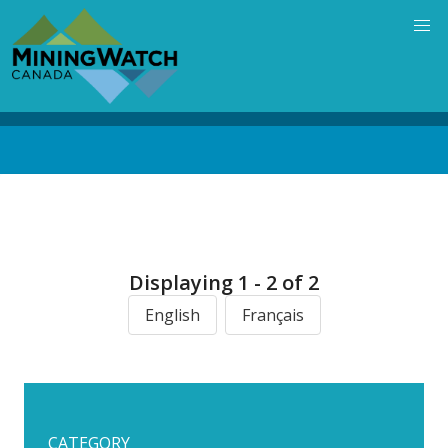
Skip
to
main
content
Back
to
top
Displaying 1 - 2 of 2
English
Français
CATEGORY