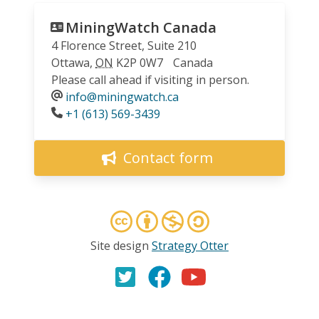
MiningWatch Canada
4 Florence Street, Suite 210
Ottawa
,
ON
K2P 0W7
Canada
Please call ahead if visiting in person.
info@miningwatch.ca
Phone
+1 (613) 569-3439
Contact form
Site design
Strategy Otter