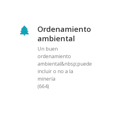
Ordenamiento
ambiental
Un buen
ordenamiento
ambiental&nbsp;puede
incluir o no a la
minería
(664)