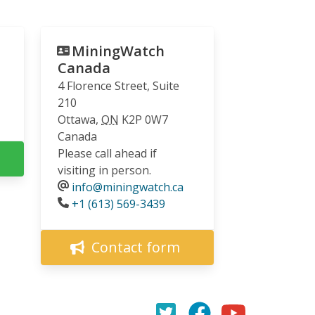
MiningWatch
Canada
4 Florence Street, Suite
210
Ottawa
,
ON
K2P 0W7
Canada
Please call ahead if
visiting in person.
info@miningwatch.ca
Phone
+1 (613) 569-3439
Contact form