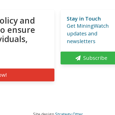
olicy and
Stay in Touch
Get MiningWatch
to ensure
updates and
viduals,
newsletters
Subscribe
ow!
Site design
Strategy Otter