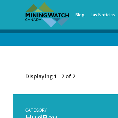
Skip
to
Blog
Las Noticias
main
content
Back
to
top
Displaying 1 - 2 of 2
CATEGORY
HudBay