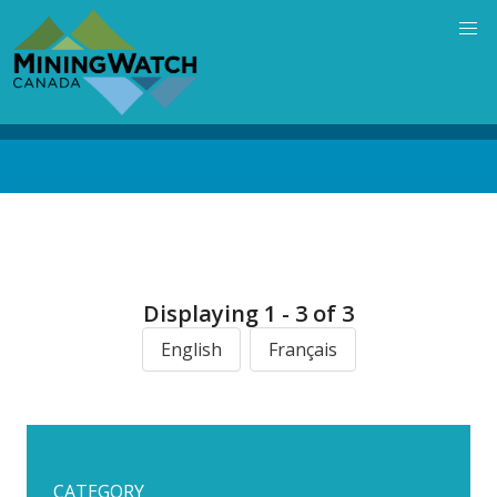
Skip
to
main
content
Back
to
top
Displaying 1 - 3 of 3
English
Français
CATEGORY