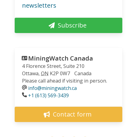
newsletters
Subscribe
MiningWatch Canada
4 Florence Street, Suite 210
Ottawa
,
ON
K2P 0W7
Canada
Please call ahead if visiting in person.
info@miningwatch.ca
Phone
+1 (613) 569-3439
Contact form