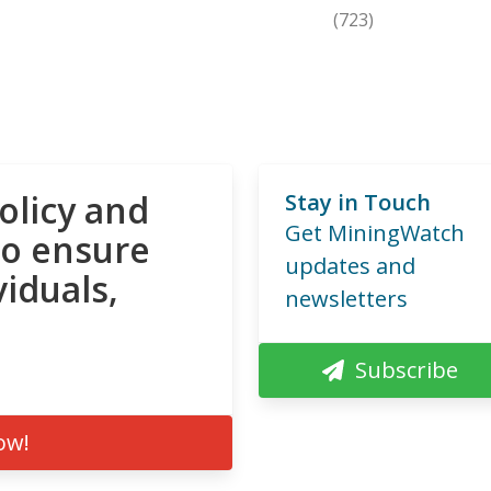
(723)
olicy and
Stay in Touch
Get MiningWatch
to ensure
updates and
viduals,
newsletters
Subscribe
ow!