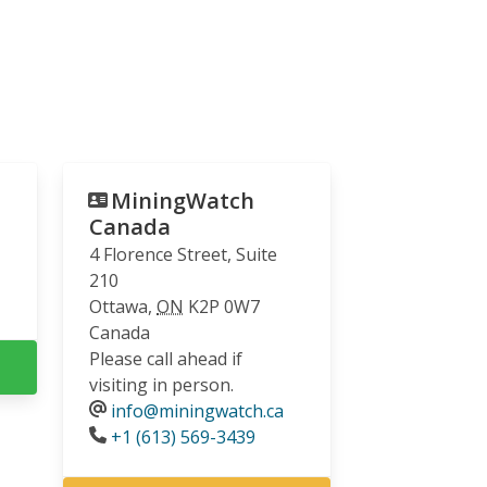
MiningWatch
Canada
4 Florence Street, Suite
210
Ottawa
,
ON
K2P 0W7
Canada
Please call ahead if
visiting in person.
info@miningwatch.ca
Phone
+1 (613) 569-3439