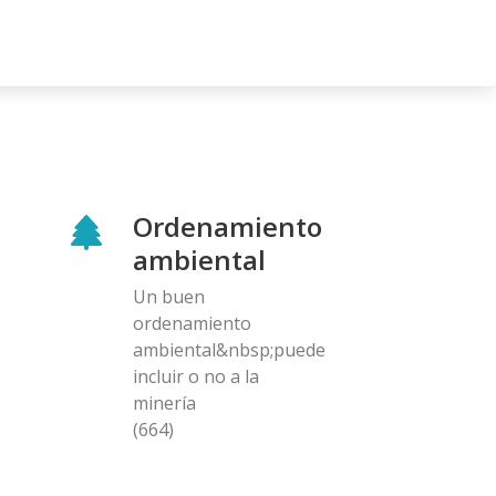
Ordenamiento
ambiental
Un buen
ordenamiento
ambiental&nbsp;puede
incluir o no a la
minería
(664)