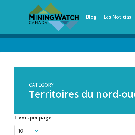
Skip
to
Blog
Las Noticias
main
content
Back
to
top
CATEGORY
Territoires du nord-ou
Items per page