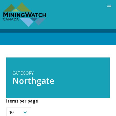
Skip
to
main
content
Back
to
top
CATEGORY
Northgate
Items per page