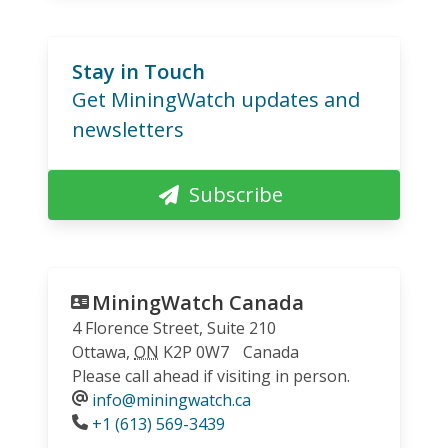
Stay in Touch
Get MiningWatch updates and
newsletters
Subscribe
MiningWatch Canada
4 Florence Street, Suite 210
Ottawa
,
ON
K2P 0W7
Canada
Please call ahead if visiting in person.
info@miningwatch.ca
Phone
+1 (613) 569-3439