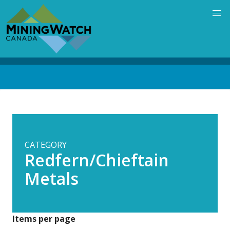
Skip
to
main
content
Back
to
top
CATEGORY
Redfern/Chieftain
Metals
Items per page