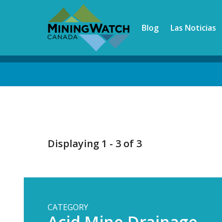
Skip
to
Blog
Las Noticias
main
content
Back
to
top
Displaying 1 - 3 of 3
CATEGORY
Acid Mine Drainage