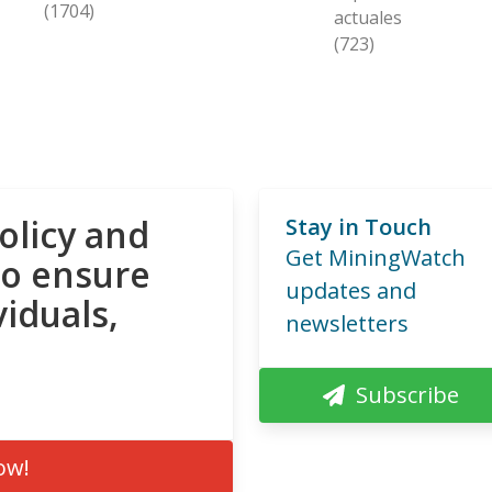
(1704)
actuales
(723)
olicy and
Stay in Touch
Get MiningWatch
to ensure
updates and
viduals,
newsletters
Subscribe
ow!