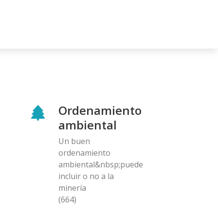
Ordenamiento
ambiental
Un buen
ordenamiento
ambiental&nbsp;puede
incluir o no a la
minería
(664)