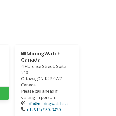
MiningWatch
Canada
4 Florence Street, Suite
210
Ottawa
,
ON
K2P 0W7
Canada
Please call ahead if
visiting in person.
info@miningwatch.ca
Phone
+1 (613) 569-3439