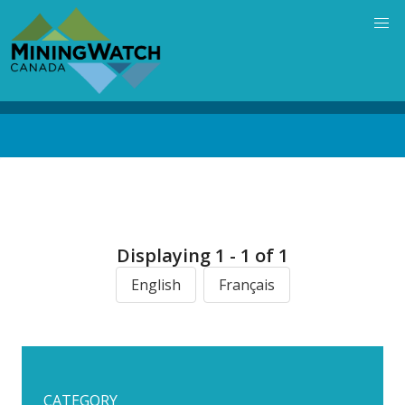
Skip
to
main
content
Back
to
top
Displaying 1 - 1 of 1
English
Français
CATEGORY