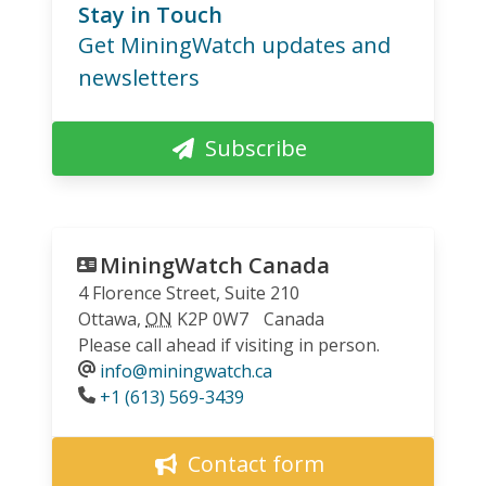
Stay in Touch
Get MiningWatch updates and
newsletters
Subscribe
MiningWatch Canada
4 Florence Street, Suite 210
Ottawa
,
ON
K2P 0W7
Canada
Please call ahead if visiting in person.
info@miningwatch.ca
Phone
+1 (613) 569-3439
Contact form