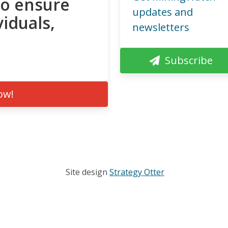
to ensure
updates and
viduals,
newsletters
Subscribe
ow!
Site design
Strategy Otter