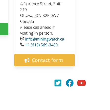
4 Florence Street, Suite
210
Ottawa
,
ON
K2P 0W7
Canada
Please call ahead if
visiting in person.
info@miningwatch.ca
Phone
+1 (613) 569-3439
Contact form