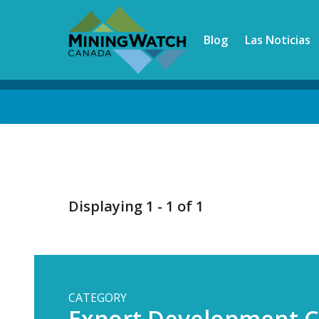
Skip
to
Blog
Las Noticias
main
content
Back
to
top
Displaying 1 - 1 of 1
CATEGORY
Export Development 