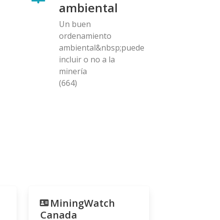
ambiental
Un buen
ordenamiento
ambiental&nbsp;puede
incluir o no a la
minería
(664)
MiningWatch
Canada