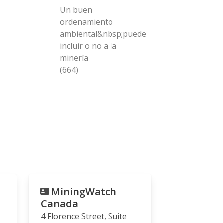
Un buen
ordenamiento
ambiental&nbsp;puede
incluir o no a la
minería
(664)
MiningWatch
Canada
4 Florence Street, Suite