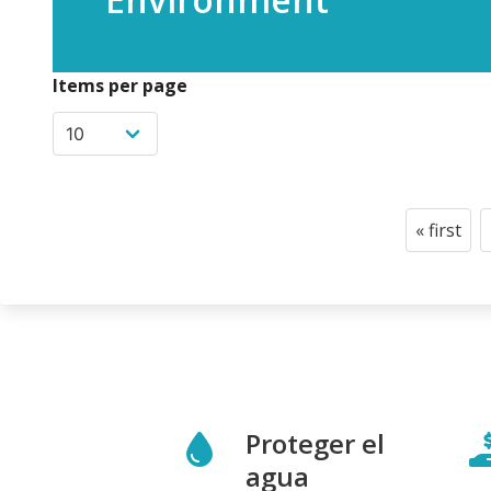
Items per page
Paginació
« first
First
page
Proteger el
agua