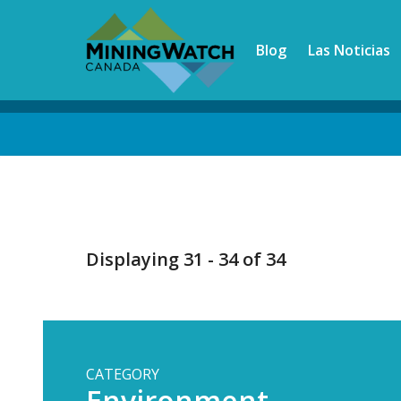
Skip
to
Blog
Las Noticias
main
content
Back
to
top
Displaying 31 - 34 of 34
CATEGORY
Environment