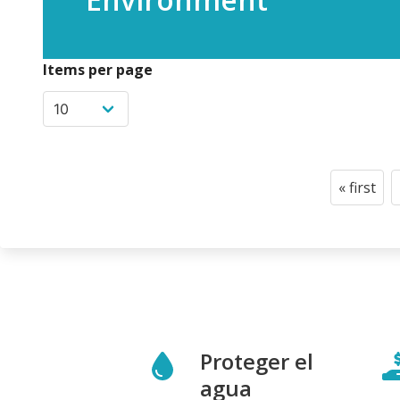
Items per page
Paginació
« first
First
page
Proteger el
agua