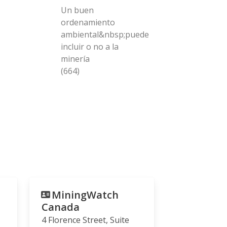
Un buen
ordenamiento
ambiental&nbsp;puede
incluir o no a la
minería
(664)
MiningWatch
Canada
4 Florence Street, Suite