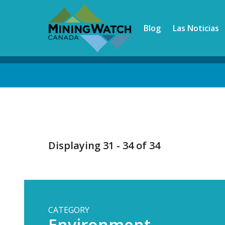
Skip
to
Blog
Las Noticias
main
content
Back
to
top
Displaying 31 - 34 of 34
CATEGORY
Environment