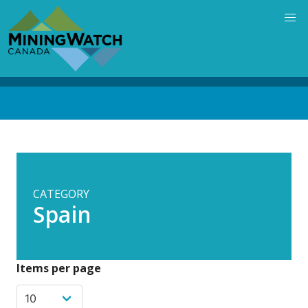
Skip
to
main
content
Back
to
top
CATEGORY
Spain
Items per page