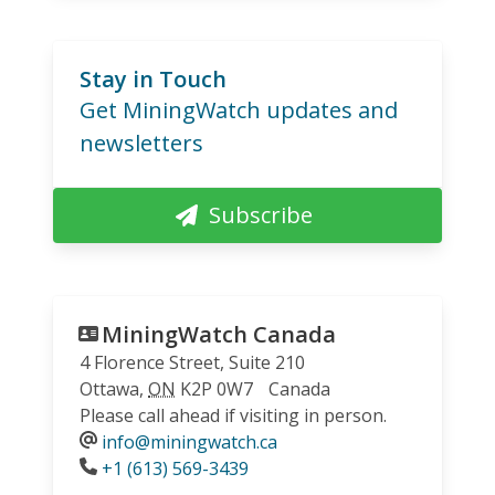
Stay in Touch
Get MiningWatch updates and
newsletters
Subscribe
MiningWatch Canada
4 Florence Street, Suite 210
Ottawa
,
ON
K2P 0W7
Canada
Please call ahead if visiting in person.
info@miningwatch.ca
Phone
+1 (613) 569-3439