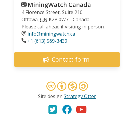
MiningWatch Canada
4 Florence Street, Suite 210
Ottawa
,
ON
K2P 0W7
Canada
Please call ahead if visiting in person.
info@miningwatch.ca
Phone
+1 (613) 569-3439
Contact form
Site design
Strategy Otter