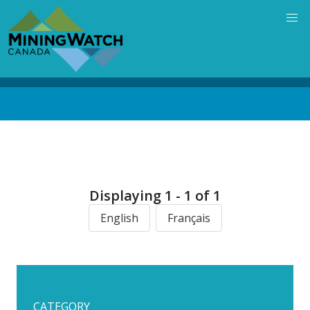
Skip
to
main
content
Back
to
top
Displaying 1 - 1 of 1
English
Français
CATEGORY