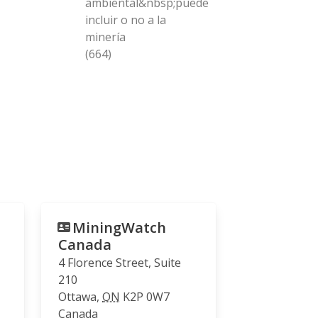
ambiental&nbsp;puede
incluir o no a la
minería
(664)
MiningWatch
Canada
4 Florence Street, Suite
210
Ottawa
,
ON
K2P 0W7
Canada