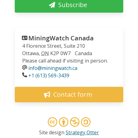
Subscribe
MiningWatch Canada
4 Florence Street, Suite 210
Ottawa
,
ON
K2P 0W7
Canada
Please call ahead if visiting in person.
info@miningwatch.ca
Phone
+1 (613) 569-3439
Contact form
Site design
Strategy Otter