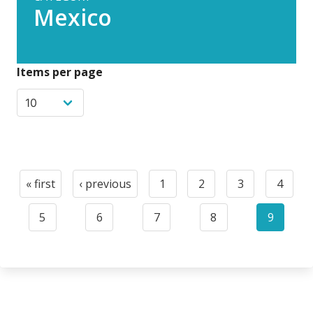
Mexico
Items per page
Paginación
« first
‹ previous
1
2
3
4
First
Previous
Page
Page
Page
Page
page
page
5
6
7
8
9
Page
Page
Page
Page
Current
page