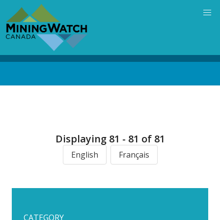
Skip
to
main
content
Back
to
top
Displaying 81 - 81 of 81
English
Français
CATEGORY