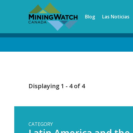
Skip
to
Blog
Las Noticias
main
content
Back
to
top
Displaying 1 - 4 of 4
CATEGORY
Latin America and the