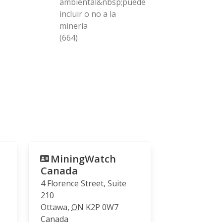
ambiental&nbsp;puede
incluir o no a la
minería
(664)
MiningWatch
Canada
4 Florence Street, Suite
210
Ottawa
,
ON
K2P 0W7
Canada