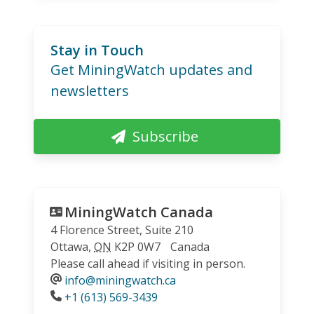
Stay in Touch
Get MiningWatch updates and
newsletters
Subscribe
MiningWatch Canada
4 Florence Street, Suite 210
Ottawa
,
ON
K2P 0W7
Canada
Please call ahead if visiting in person.
info@miningwatch.ca
Phone
+1 (613) 569-3439