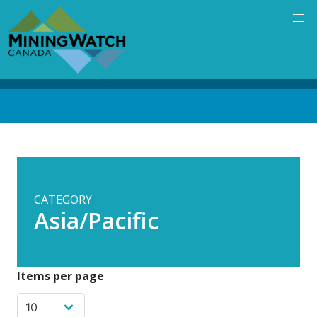
Skip
to
main
content
Back
to
top
CATEGORY
Asia/Pacific
Items per page