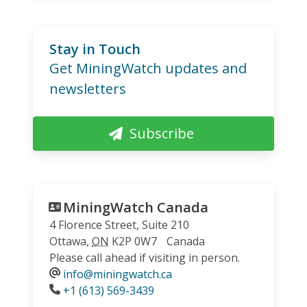
Stay in Touch
Get MiningWatch updates and
newsletters
Subscribe
MiningWatch Canada
4 Florence Street, Suite 210
Ottawa
,
ON
K2P 0W7
Canada
Please call ahead if visiting in person.
info@miningwatch.ca
Phone
+1 (613) 569-3439