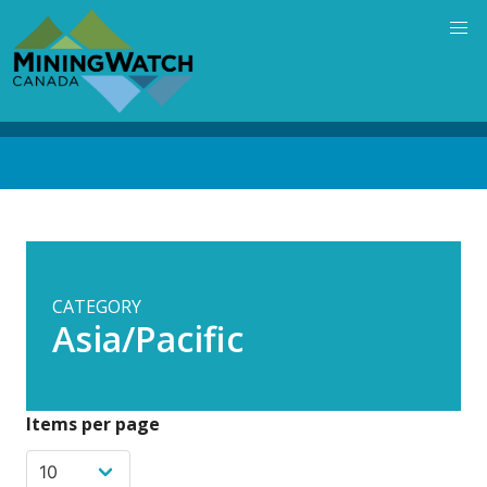
Skip
to
main
content
Back
to
top
CATEGORY
Asia/Pacific
Items per page