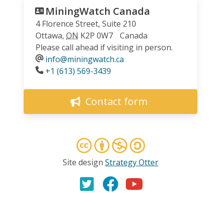
MiningWatch Canada
4 Florence Street, Suite 210
Ottawa
,
ON
K2P 0W7
Canada
Please call ahead if visiting in person.
info@miningwatch.ca
Phone
+1 (613) 569-3439
Contact form
Site design
Strategy Otter