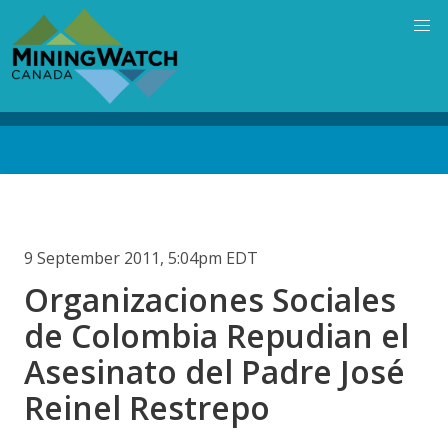
Skip
to
main
content
Back
to
top
9 September 2011, 5:04pm EDT
Organizaciones Sociales
de Colombia Repudian el
Asesinato del Padre José
Reinel Restrepo