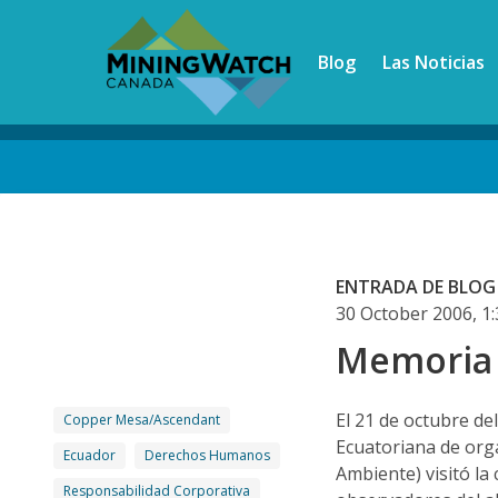
Skip
to
Blog
Las Noticias
main
content
Back
to
top
ENTRADA DE BLOG
30 October 2006, 1
Memoria V
El 21 de octubre d
Copper Mesa/Ascendant
Ecuatoriana de org
Ecuador
Derechos Humanos
Ambiente) visitó la 
Responsabilidad Corporativa