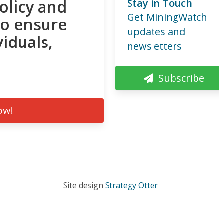
olicy and
Stay in Touch
Get MiningWatch
to ensure
updates and
viduals,
newsletters
Subscribe
ow!
Site design
Strategy Otter