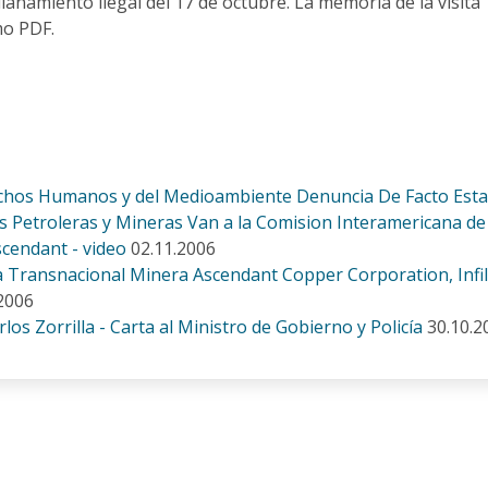
lanamiento ilegal del 17 de octubre. La memoria de la visita
mo PDF.
chos Humanos y del Medioambiente Denuncia De Facto Estad
ias Petroleras y Mineras Van a la Comision Interamericana
scendant - video
02.11.2006
 Transnacional Minera Ascendant Copper Corporation, Infil
2006
los Zorrilla - Carta al Ministro de Gobierno y Policía
30.10.2