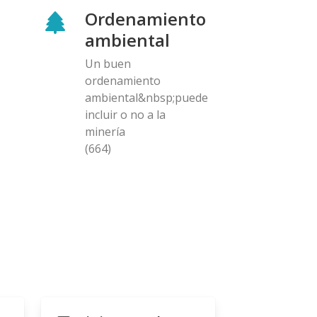
Ordenamiento
ambiental
Un buen
ordenamiento
ambiental&nbsp;puede
incluir o no a la
minería
(664)