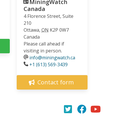
MiningWatch
Canada
4 Florence Street, Suite
210
Ottawa
,
ON
K2P 0W7
Canada
Please call ahead if
visiting in person.
info@miningwatch.ca
Phone
+1 (613) 569-3439
Contact form