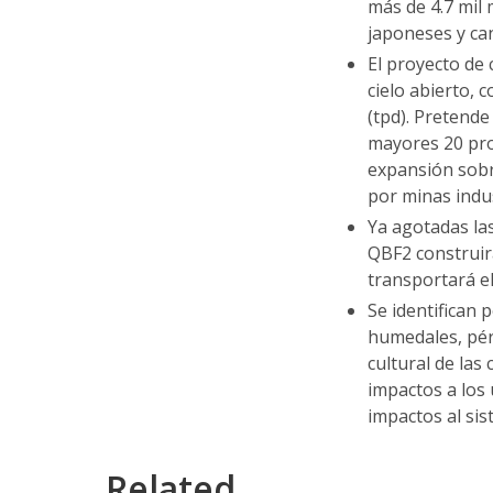
más de 4.7 mil
japoneses y ca
El proyecto de
cielo abierto, 
(tpd). Pretende
mayores 20 pro
expansión sobre
por minas indus
Ya agotadas la
QBF2 construir
transportará e
Se identifican 
humedales, pér
cultural de la
impactos a los 
impactos al sis
Related