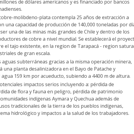
 millones de dólares americanos y es financiado por bancos
nadienses.
 cobre-molibdeno-plata contempla 25 años de extracción a
con una capacidad de producción de 140,000 toneladas por dí
 ser una de las minas más grandes de Chile y dentro de los
ductores de cobre a nivel mundial. Se establecerá el proyec
 el tajo existente, en la region de Tarapacá - region satur
triales de gran escala.
s aguas subterráneas gracias a la misma operación minera,
á una planta desalinizadora en el Bayo de Patache y
l agua 159 km por acueducto, subiendo a 4400 m de altura.
potenciales impactos serios incluyendo a: pérdida de
dida de flora y fauna en peligro, pérdida de patrimonio
s comunidades indígenas Aymara y Quechua además de
usos tradicionales de la tierra de los pueblos indígenas,
tema hidrológico y impactos a la salud de los trabajadores.