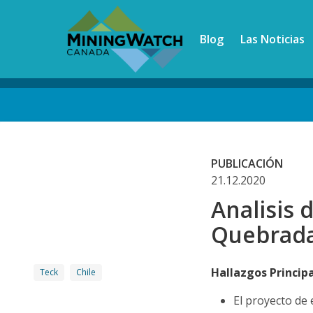
Skip
to
Blog
Las Noticias
main
content
Back
to
top
PUBLICACIÓN
21.12.2020
Analisis 
Quebrada 
Hallazgos Princip
Teck
Chile
El proyecto de