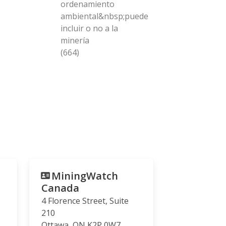
ordenamiento
ambiental&nbsp;puede
incluir o no a la
minería
(664)
MiningWatch
Canada
4 Florence Street, Suite
210
Ottawa
,
ON
K2P 0W7