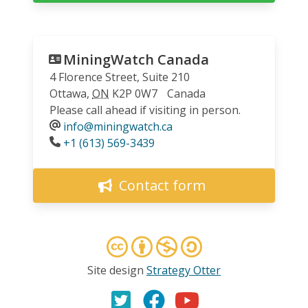
MiningWatch Canada
4 Florence Street, Suite 210
Ottawa
,
ON
K2P 0W7
Canada
Please call ahead if visiting in person.
info@miningwatch.ca
Phone
+1 (613) 569-3439
Contact form
Site design
Strategy Otter