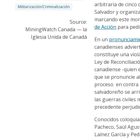
arbitraria de cinco
Militarización/Criminalización
Salvador y organiz
marcando este mo
Source:
de Acción
para pedi
MiningWatch Canada — la
Iglesia Unida de Canadá
En un
pronunciami
canadienses advier
constituye una viol
Ley de Reconciliaci
canadiense -quien
que se pronuncie al
proceso en contra 
salvadoreño se arri
las guerras civile
precedente perjudic
Conocidos coloquia
Pacheco, Saúl Agus
Laínez García y Pe