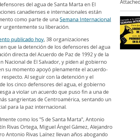
Attached
 defensores del agua de Santa Marta en El
aciones canadienses e internacionales están
mento como parte de una
Semana Internacional
r urgentemente su liberación.
ento publicado hoy
, 38 organizaciones
ten que la detención de los defensores del agua
ación directa del Acuerdo de Paz de 1992 y de la
ón Nacional de El Salvador, y piden al gobierno
 en su momento apoyó plenamente el acuerdo-
 respecto. Al seguir con la detención y el
de los cinco defensores del agua, el gobierno
esga a violar un acuerdo que puso fin a una de
s más sangrientas de Centroamérica, sentando un
ial para la paz internacional.
lmente como los "5 de Santa Marta", Antonio
tín Rivas Ortega, Miguel Ángel Gámez, Alejandro
dro Antonio Rivas Laínez llevan años abogando