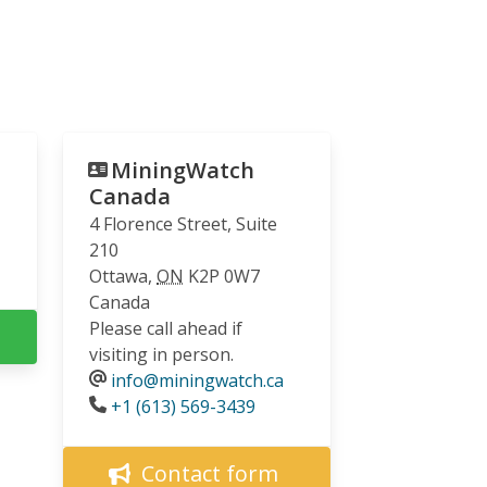
MiningWatch
Canada
4 Florence Street, Suite
210
Ottawa
,
ON
K2P 0W7
Canada
Please call ahead if
visiting in person.
info@miningwatch.ca
Phone
+1 (613) 569-3439
Contact form