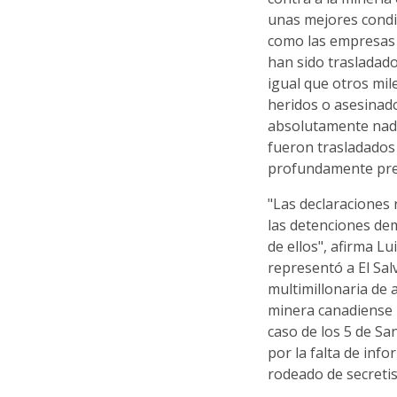
unas mejores condic
como las empresas 
han sido trasladado
igual que otros mile
heridos o asesinado
absolutamente nada
fueron trasladados
profundamente pre
"Las declaraciones r
las detenciones de
de ellos", afirma L
representó a El Sa
multimillonaria de 
minera canadiense P
caso de los 5 de Sa
por la falta de inf
rodeado de secreti