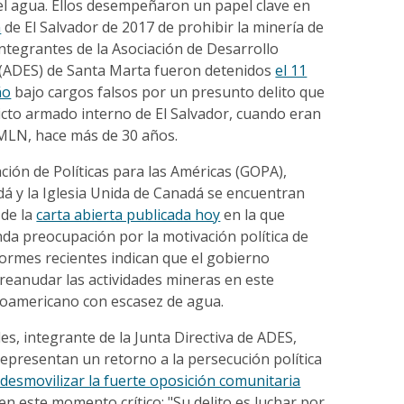
el agua. Ellos desempeñaron un papel clave en
n
de El Salvador de 2017 de prohibir la minería de
integrantes de la Asociación de Desarrollo
 (ADES) de Santa Marta fueron detenidos
el 11
ño
bajo cargos falsos por un presunto delito que
icto armado interno de El Salvador, cuando eran
MLN, hace más de 30 años.
ción de Políticas para las Américas (GOPA),
 y la Iglesia Unida de Canadá se encuentran
 de la
carta abierta publicada hoy
en la que
da preocupación por la motivación política de
formes recientes indican que el gobierno
reanudar las actividades mineras en este
oamericano con escasez de agua.
es, integrante de la Junta Directiva de ADES,
epresentan un retorno a la persecución política
desmovilizar la fuerte oposición comunitaria
 en este momento crítico: "Su delito es luchar por