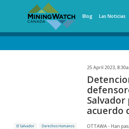
Skip
to
Blog
Las Noticias
main
content
Back
to
top
25 April 2023, 8:3
Detencion
defensore
Salvador 
acuerdo 
OTTAWA - Han pasa
El Salvador
Derechos Humanos