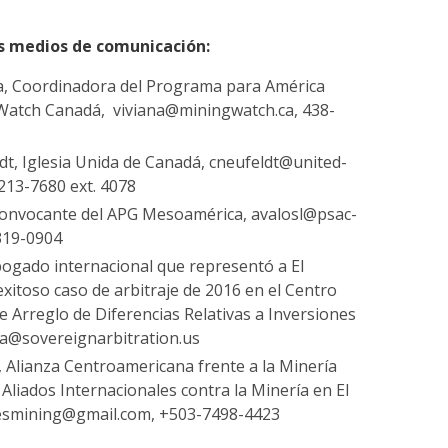
s medios de comunicación:
a, Coordinadora del Programa para América
Watch Canadá, viviana@miningwatch.ca, 438-
dt, Iglesia Unida de Canadá, cneufeldt@united-
-213-7680 ext. 4078
convocante del APG Mesoamérica, avalosl@psac-
319-0904
bogado internacional que representó a El
exitoso caso de arbitraje de 2016 en el Centro
e Arreglo de Diferencias Relativas a Inversiones
da@sovereignarbitration.us
 Alianza Centroamericana frente a la Minería
Aliados Internacionales contra la Minería en El
pesmining@gmail.com, +503-7498-4423