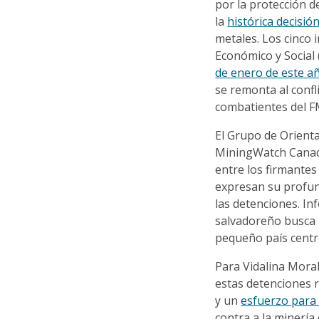
por la protección d
la
histórica decisió
metales. Los cinco 
Económico y Social
de enero de este a
se remonta al confl
combatientes del F
El Grupo de Orienta
MiningWatch Canadá
entre los firmantes
expresan su profun
las detenciones. In
salvadoreño busca 
pequeño país centr
Para Vidalina Moral
estas detenciones r
y un
esfuerzo para 
contra a la minería