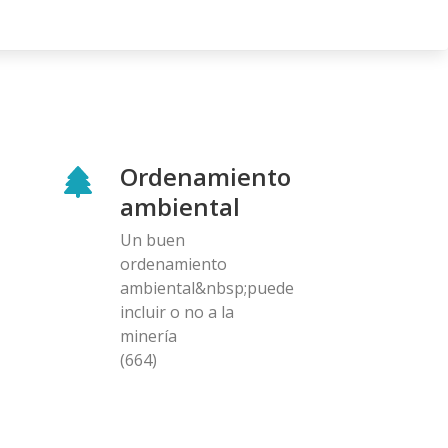
Ordenamiento
ambiental
Un buen
ordenamiento
ambiental&nbsp;puede
incluir o no a la
minería
(664)