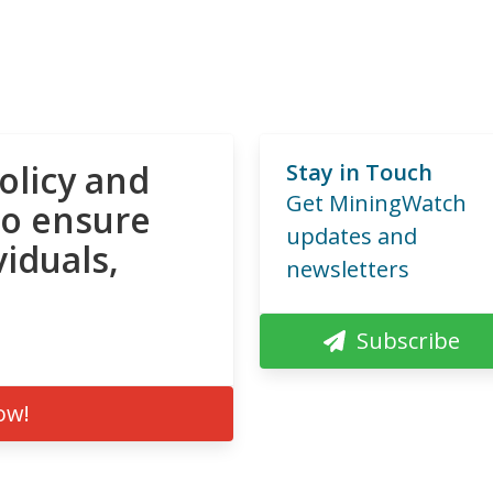
olicy and
Stay in Touch
Get MiningWatch
to ensure
updates and
viduals,
newsletters
Subscribe
ow!